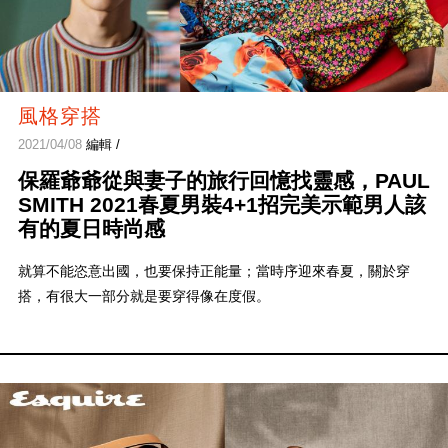
風格穿搭
2021/04/08
編輯 /
保羅爺爺從與妻子的旅行回憶找靈感，PAUL
SMITH 2021春夏男裝4+1招完美示範男人該
有的夏日時尚感
就算不能恣意出國，也要保持正能量；當時序迎來春夏，關於穿
搭，有很大一部分就是要穿得像在度假。