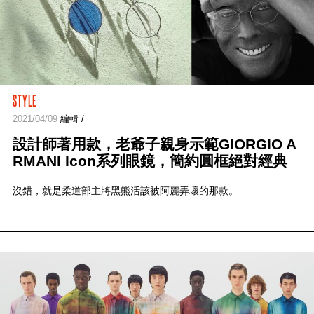
STYLE
2021/04/09
編輯 /
設計師著用款，老爺子親身示範GIORGIO A
RMANI Icon系列眼鏡，簡約圓框絕對經典
沒錯，就是柔道部主將黑熊活該被阿麗弄壞的那款。