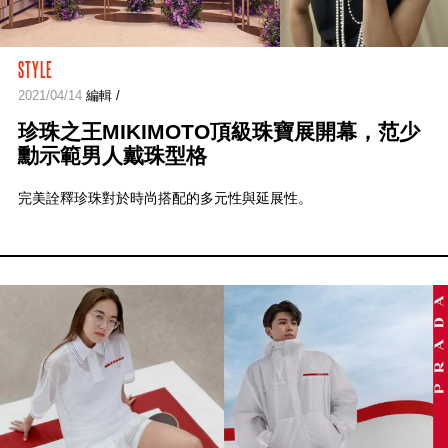
STYLE
2021/04/14
編輯 /
珍珠之王MIKIMOTO頂級珠寶展開幕，范少
勳示範男人戴珠型格
完美詮釋珍珠對於時尚搭配的多元性與延展性。