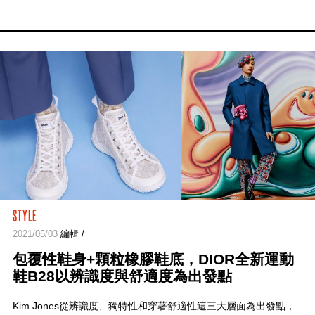
STYLE
2021/05/03
編輯 /
包覆性鞋身+顆粒橡膠鞋底，DIOR全新運動
鞋B28以辨識度與舒適度為出發點
Kim Jones從辨識度、獨特性和穿著舒適性這三大層面為出發點，