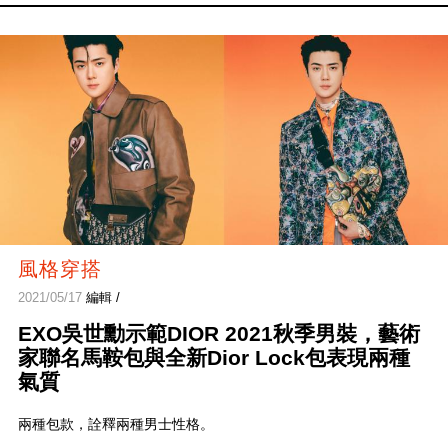
風格穿搭
2021/05/17
編輯 /
EXO吳世勳示範DIOR 2021秋季男裝，藝術
家聯名馬鞍包與全新Dior Lock包表現兩種
氣質
兩種包款，詮釋兩種男士性格。