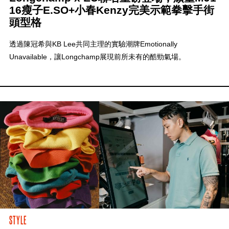
16瘦子E.SO+小春Kenzy完美示範拳擊手街
頭型格
透過陳冠希與KB Lee共同主理的實驗潮牌Emotionally
Unavailable，讓Longchamp展現前所未有的酷勁氣場。
STYLE