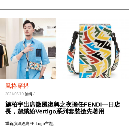
風格穿搭
2021/05/10
編輯 /
施柏宇出席微風復興之夜擔任FENDI一日店
長，超繽紛Vertigo系列套裝搶先著用
重新演繹經典FF Logo主題。