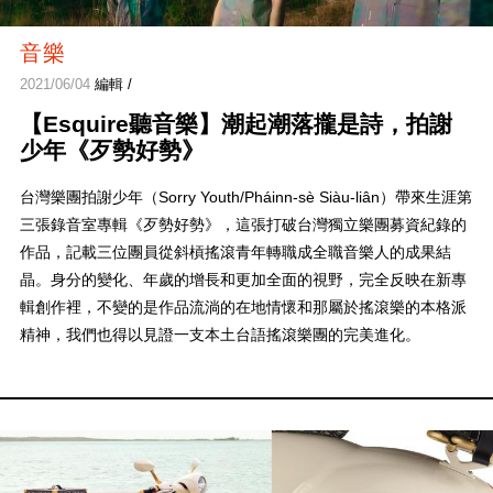
音樂
2021/06/04
編輯 /
【Esquire聽音樂】潮起潮落攏是詩，拍謝
少年《歹勢好勢》
台灣樂團拍謝少年（Sorry Youth/Pháinn-sè Siàu-liân）帶來生涯第
三張錄音室專輯《歹勢好勢》，這張打破台灣獨立樂團募資紀錄的
作品，記載三位團員從斜槓搖滾青年轉職成全職音樂人的成果結
晶。身分的變化、年歲的增長和更加全面的視野，完全反映在新專
輯創作裡，不變的是作品流淌的在地情懷和那屬於搖滾樂的本格派
精神，我們也得以見證一支本土台語搖滾樂團的完美進化。