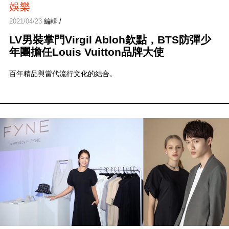
娛樂
2021/04/23
編輯 /
LV男裝掌門Virgil Abloh欽點，BTS防彈少
年團擔任Louis Vuitton品牌大使
百年精品與當代流行文化的結合。