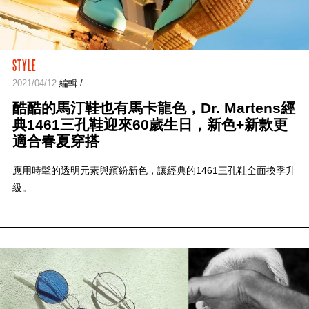
STYLE
2021/04/12
編輯 /
酷酷的馬汀鞋也有馬卡龍色，Dr. Martens經
典1461三孔鞋迎來60歲生日，新色+新款更
適合春夏穿搭
應用時髦的透明元素與繽紛新色，讓經典的1461三孔鞋全面換季升
級。