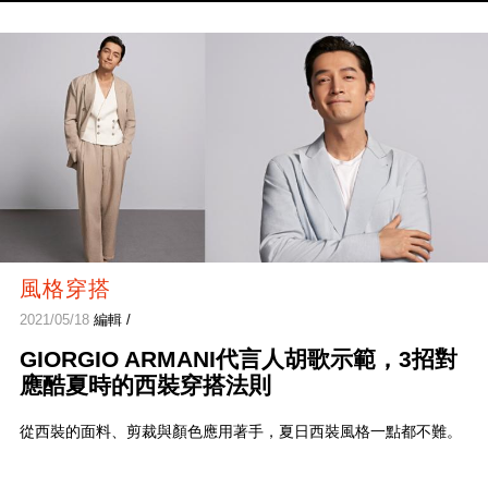
風格穿搭
2021/05/18
編輯 /
GIORGIO ARMANI代言人胡歌示範，3招對
應酷夏時的西裝穿搭法則
從西裝的面料、剪裁與顏色應用著手，夏日西裝風格一點都不難。