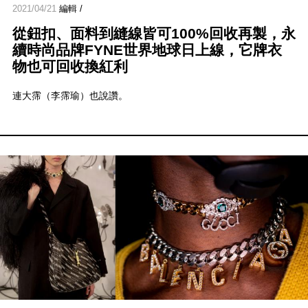
2021/04/21
編輯 /
從鈕扣、面料到縫線皆可100%回收再製，永
續時尚品牌FYNE世界地球日上線，它牌衣
物也可回收換紅利
連大霈（李霈瑜）也說讚。