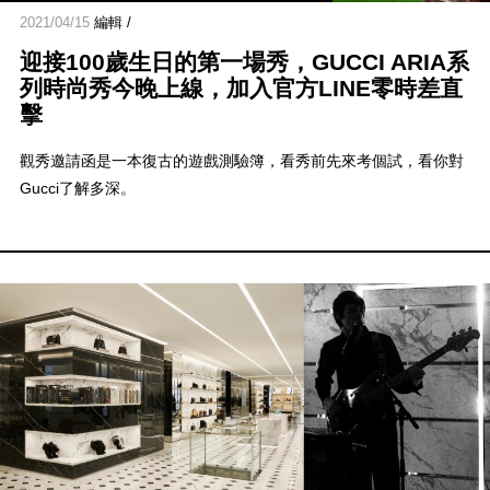
2021/04/15
編輯 /
迎接100歲生日的第一場秀，GUCCI ARIA系
列時尚秀今晚上線，加入官方LINE零時差直
擊
觀秀邀請函是一本復古的遊戲測驗簿，看秀前先來考個試，看你對
Gucci了解多深。