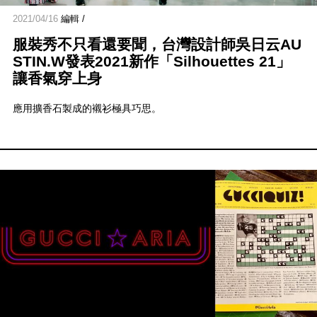
2021/04/16
編輯 /
服裝秀不只看還要聞，台灣設計師吳日云AU
STIN.W發表2021新作「Silhouettes 21」
讓香氣穿上身
應用擴香石製成的襯衫極具巧思。