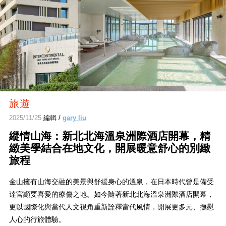
旅遊
2025/11/25
編輯 /
gary liu
縱情山海：新北北海溫泉洲際酒店開幕，精
緻美學結合在地文化，開展暖意舒心的別緻
旅程
金山擁有山海交融的美景與舒緩身心的溫泉，在日本時代曾是備受
達官顯要喜愛的療傷之地。如今隨著新北北海溫泉洲際酒店開幕，
更以國際化與當代人文視角重新詮釋當代風情，開展更多元、撫慰
人心的行旅體驗。