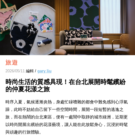
旅遊
2026/05/11
編輯 /
gary liu
時尚生活的質感具現！在台北展開時髦繽紛
的仲夏花漾之旅
時序入夏，氣候逐漸炎熱，身處忙碌嘈雜的都會中難免感到心浮氣
躁，此時不妨給自己留下一些空閒時間，展開一段短暫的逃逸之
旅，而在熱鬧的台北東區，便有一處鬧中取靜的城市綠洲，近期更
以時尚開展出繽紛的花漾藝境，讓人能在此放鬆身心，沉浸於時髦
與頑趣的行旅體驗。