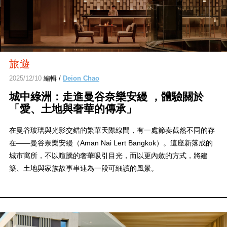
旅遊
2025/12/10
編輯 /
Deion Chao
城中綠洲：走進曼谷奈樂安縵 ，體驗關於
「愛、土地與奢華的傳承」
在曼谷玻璃與光影交錯的繁華天際線間，有一處節奏截然不同的存
在——曼谷奈樂安縵（Aman Nai Lert Bangkok）。這座新落成的
城市寓所，不以喧騰的奢華吸引目光，而以更內斂的方式，將建
築、土地與家族故事串連為一段可細讀的風景。