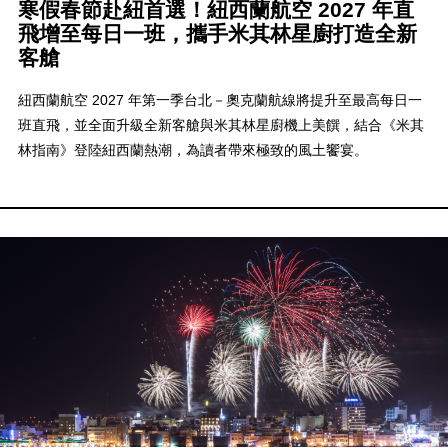
寒假春節赴紐首選！紐西蘭航空 2027 年直
飛增至每日一班，攜手米其林星廚打造全新
客艙
紐西蘭航空 2027 年第一季台北－奧克蘭航線將提升至最高每日一
班直飛，並全面升級全新客艙與米其林星廚機上美饌，結合《米其
林指南》登陸紐西蘭熱潮，為讀者帶來極致的風土饗宴。