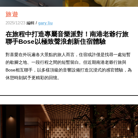
旅遊
2025/12/23
編輯 /
gary liu
在旅程中打造專屬音樂派對！南港老爺行旅
聯手Bose以極致聲浪創新住宿體驗
對喜愛在外玩遍各大景點的旅人而言，住宿或許僅是找尋一處短暫
的歇腳之地、一段行程之間的短暫留白。但近期南港老爺行旅與
Bose相互聯手，以多樣頂級的音響設備打造沉浸式的感官體驗，為
休憩時刻賦予更精彩的回憶。