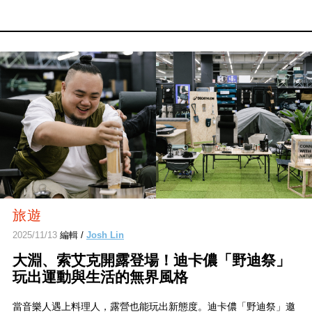
旅遊
2025/11/13
編輯 /
Josh Lin
大淵、索艾克開露登場！迪卡儂「野迪祭」
玩出運動與生活的無界風格
當音樂人遇上料理人，露營也能玩出新態度。迪卡儂「野迪祭」邀