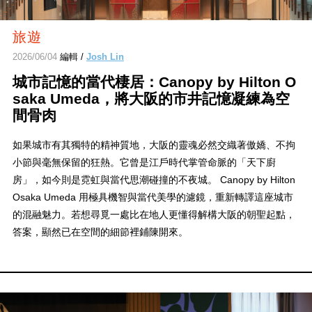
旅遊
2026/06/04
編輯 /
Josh Lin
城市記憶的當代棲居：Canopy by Hilton O
saka Umeda，將大阪的市井記憶凝練為空
間骨肉
如果城市有其獨特的精神質地，大阪的靈魂必然交織著傲嬌、不拘
小節與毫無保留的狂熱。它曾是江戶時代掌管命脈的「天下廚
房」，如今則是霓虹與當代思潮碰撞的不夜城。 Canopy by Hilton
Osaka Umeda 用極具機智與當代美學的濾鏡，重新轉譯這座城市
的混融魅力。若想尋覓一處比在地人更懂得解構大阪的朝聖起點，
答案，顯然已在空間的細節裡鋪陳開來。