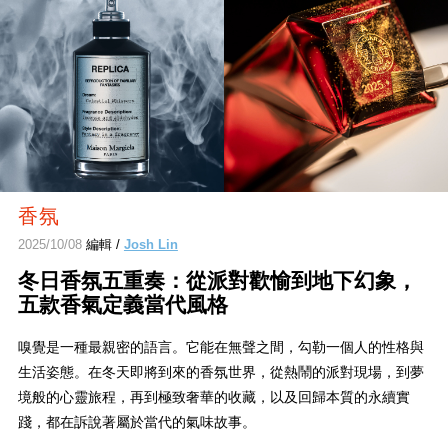
香氛
2025/10/08
編輯 /
Josh Lin
冬日香氛五重奏：從派對歡愉到地下幻象，
五款香氣定義當代風格
嗅覺是一種最親密的語言。它能在無聲之間，勾勒一個人的性格與
生活姿態。在冬天即將到來的香氛世界，從熱鬧的派對現場，到夢
境般的心靈旅程，再到極致奢華的收藏，以及回歸本質的永續實
踐，都在訴說著屬於當代的氣味故事。