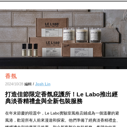
香氛
2024/10/28
編輯 /
Josh Lin
打造佳節限定香氛庇護所！Le Labo推出經
典淡香精禮盒與全新包裝服務
在年末節慶的喧囂中，Le Labo實驗室風格店鋪成為一個溫馨的避
風港，歡迎所有人前來漫遊和探索。他們準備了經典淡香精禮盒、