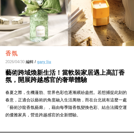
香氛
2026/04/30
編輯 /
gary liu
藝術跨域煥新生活！當軟裝家居遇上高訂香
氛，開展跨越感官的奢華體驗
春夏之際，生機蓬勃、世界色彩也逐漸繽紛盎然。若想捕捉此刻的
春意，正適合以藝術的角度融入生活萬物，而在台北就有這麼一處
「藝術沙龍香氛藝廊」，藉由每季隨香氛變換色彩、結合法國空運
的優雅家具，營造跨越感官的全新體驗。