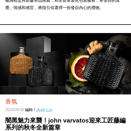
蠟燭禮盒與節慶單品推薦，和全新客製化包裝服務，希望你的直
覺、情感和感官，將指引你選擇一份發自內心的禮物。
香氛
2024/09/30
編輯 /
Josh Lin
闇黑魅力來襲！john varvatos迎來工匠藤編
系列的秋冬全新篇章