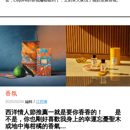
聲，Esquire的香氛編都聽到了，立刻幫大家找了幾款推薦香氛。
香氛
2025/02/04
編輯 /
江烈偉
西洋情人節推薦一就是要你香香的！ 是
不是，你也剛好喜歡我身上的幸運忘憂聖木
或地中海柑橘的香氣…