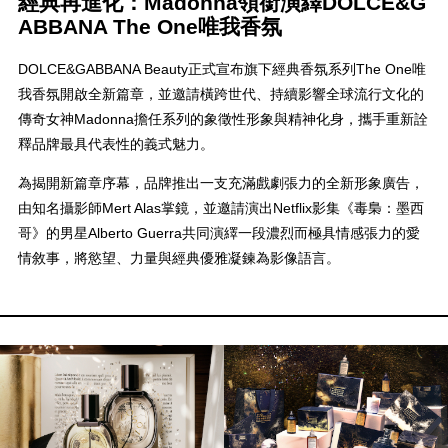
經典再進化：Madonna領銜演繹DOLCE&G
ABBANA The One唯我香氛
DOLCE&GABBANA Beauty正式宣布旗下經典香氛系列The One唯
我香氛開啟全新篇章，並邀請橫跨世代、持續影響全球流行文化的
傳奇女神Madonna擔任系列的象徵性形象與精神化身，攜手重新詮
釋品牌最具代表性的義式魅力。
為揭開新篇章序幕，品牌推出一支充滿戲劇張力的全新形象廣告，
由知名攝影師Mert Alas掌鏡，並邀請演出Netflix影集《毒梟：墨西
哥》的男星Alberto Guerra共同演繹一段濃烈而極具情感張力的愛
情敘事，將慾望、力量與經典優雅凝鍊為影像語言。