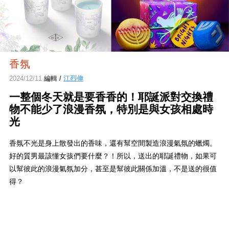
香氛
2024/12/11
編輯 /
江烈偉
一整個冬天就是要香香的！耶誕派對交換禮
物不能少了浪漫香氛，特別是與女孩相處時
光
香氛不光是身上散發出的香味，還有幫空間製造浪漫氣氛的蠟燭。
好的質男最該懂女孩們要什麼？！所以，送出的耶誕禮物，如果可
以幫彼此的浪漫氣氛加分，甚至是幫彼此關係加溫，不是送的很值
得？