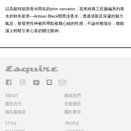
以高級時裝與香水聞名的john varvatos，迎來經典工匠藤編系列香
水的秋冬新章—Artisan Black闇黑淡香水，透過清新且深邃的魅力
氣息，散發男性神祕而帶點複雜心緒的性感，不論何種場合，都能
讓人輕鬆引來心喜的關注眼神。
ABOUT
聯絡我們
廣告合作
免責聲明
隱私權條款
關於華克
STYLE
PEOPLE