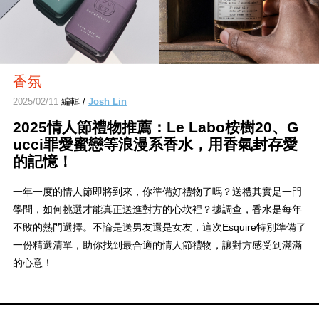
香氛
2025/02/11
編輯 /
Josh Lin
2025情人節禮物推薦：Le Labo桉樹20、G
ucci罪愛蜜戀等浪漫系香水，用香氣封存愛
的記憶！
一年一度的情人節即將到來，你準備好禮物了嗎？送禮其實是一門
學問，如何挑選才能真正送進對方的心坎裡？據調查，香水是每年
不敗的熱門選擇。不論是送男友還是女友，這次Esquire特別準備了
一份精選清單，助你找到最合適的情人節禮物，讓對方感受到滿滿
的心意！