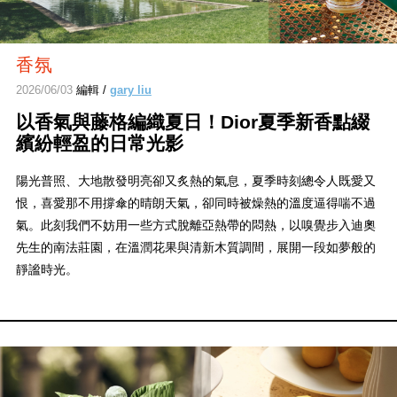
香氛
2026/06/03
編輯 /
gary liu
以香氣與藤格編織夏日！Dior夏季新香點綴
繽紛輕盈的日常光影
陽光普照、大地散發明亮卻又炙熱的氣息，夏季時刻總令人既愛又
恨，喜愛那不用撐傘的晴朗天氣，卻同時被燥熱的溫度逼得喘不過
氣。此刻我們不妨用一些方式脫離亞熱帶的悶熱，以嗅覺步入迪奧
先生的南法莊園，在溫潤花果與清新木質調間，展開一段如夢般的
靜謐時光。