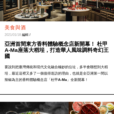
美食與酒
2021/01/18
編輯 /
亞洲首間東方香料體驗概念店新開幕！ 杜甲
A-Ma座落大稻埕，打造華人風味調料奇幻王
國
要說到把臺灣傳統和現代文化融合極妙的位址，多半會聯想到大稻
埕，最近這裡又多了一個值得造訪的理由，也就是全亞洲第一間以
辣椒為主的香料體驗概念店「杜甲
A-Ma
」全新開幕！