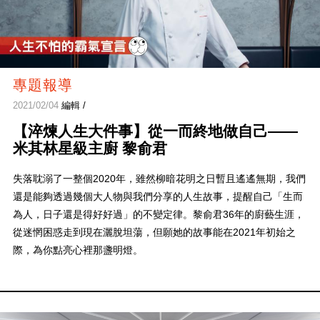
專題報導
2021/02/04
編輯 /
【淬煉人生大件事】從一而終地做自己——
米其林星級主廚 黎俞君
失落耽溺了一整個2020年，雖然柳暗花明之日暫且遙遙無期，我們
還是能夠透過幾個大人物與我們分享的人生故事，提醒自己「生而
為人，日子還是得好好過」的不變定律。黎俞君36年的廚藝生涯，
從迷惘困惑走到現在灑脫坦蕩，但願她的故事能在2021年初始之
際，為你點亮心裡那盞明燈。