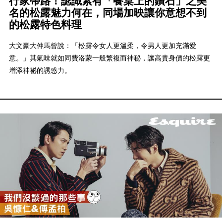
行家帶路！認識素有「餐桌上的鑽石」之美
名的松露魅力何在，同場加映讓你意想不到
的松露特色料理
大文豪大仲馬曾說：「松露令女人更溫柔，令男人更加充滿愛
意。」其氣味就如同費洛蒙一般繁複而神秘，讓高貴身價的松露更
增添神祕的誘惑力。