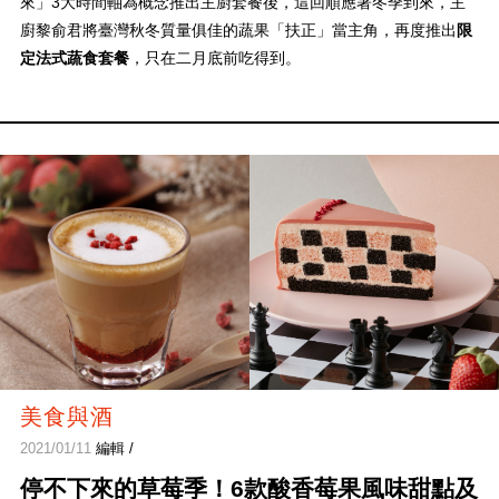
來」3大時間軸為概念推出主廚套餐後，這回順應著冬季到來，主
廚黎俞君將臺灣秋冬質量俱佳的蔬果「扶正」當主角，再度推出
限
定法式蔬食套餐
，只在二月底前吃得到。
美食與酒
2021/01/11
編輯 /
停不下來的草莓季！6款酸香莓果風味甜點及