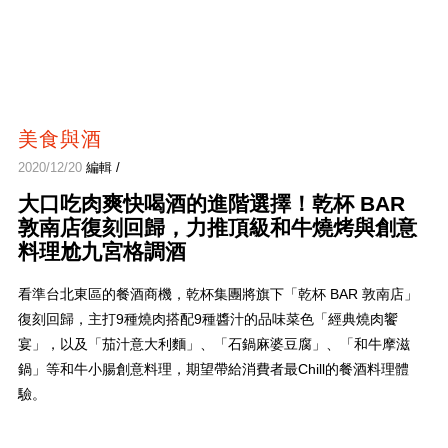
美食與酒
2020/12/20
編輯 /
大口吃肉爽快喝酒的進階選擇！乾杯 BAR
敦南店復刻回歸，力推頂級和牛燒烤與創意
料理尬九宮格調酒
看準台北東區的餐酒商機，乾杯集團將旗下「乾杯 BAR 敦南店」
復刻回歸，主打9種燒肉搭配9種醬汁的品味菜色「經典燒肉饗
宴」，以及「茄汁意大利麵」、「石鍋麻婆豆腐」、「和牛摩滋
鍋」等和牛小腸創意料理，期望帶給消費者最Chill的餐酒料理體
驗。