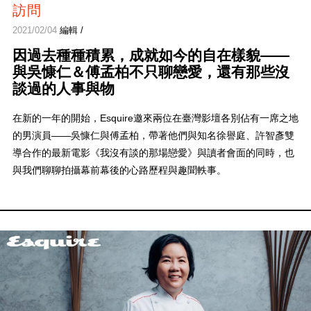
訪問
2021/02/04
編輯 /
因過去種種積累，成就如今的自在樣貌——
與吳慷仁＆傅孟柏不只聊戀愛，還有那些沒
談過的人事與物
在新的一年的開始，Esquire邀來兩位在臺灣影壇各別佔有一席之地
的男演員——吳慷仁與傅孟柏，帶著他們與知名徐譽庭、許智彥雙
導合作的最新電影《我沒有談的那場戀愛》與讀者會面的同時，也
與我們聊聊拍攝幕前幕後的心路歷程與趣聞軼事。