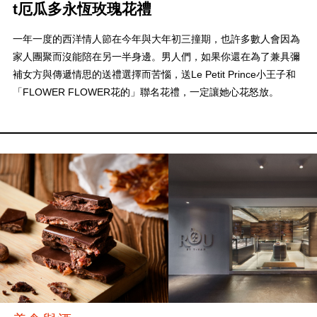
t厄瓜多永恆玫瑰花禮
一年一度的西洋情人節在今年與大年初三撞期，也許多數人會因為
家人團聚而沒能陪在另一半身邊。男人們，如果你還在為了兼具彌
補女方與傳遞情思的送禮選擇而苦惱，送Le Petit Prince小王子和
「FLOWER FLOWER花的」聯名花禮，一定讓她心花怒放。