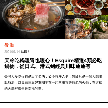
餐廳
2021/01/14
編輯 /
天冷吃鍋暖胃也暖心！Esquire精選4類必吃
鍋物，從日式、港式到經典川味通通有
臺灣人愛吃火鍋是出了名的，如今時序入冬，無論只是一個人想喝
點熱湯，或集結三五好友團坐在一起享用冒著熱氣的火鍋，在這樣
的天氣裡都是最幸福的事。