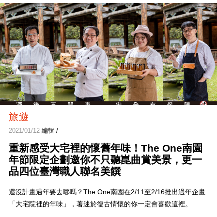
旅遊
2021/01/12
編輯 /
重新感受大宅裡的懷舊年味！The One南園
年節限定企劃邀你不只聽崑曲賞美景，更一
品四位臺灣職人聯名美饌
還沒計畫過年要去哪嗎？The One南園在2/11至2/16推出過年企畫
「大宅院裡的年味」，著迷於復古情懷的你一定會喜歡這裡。