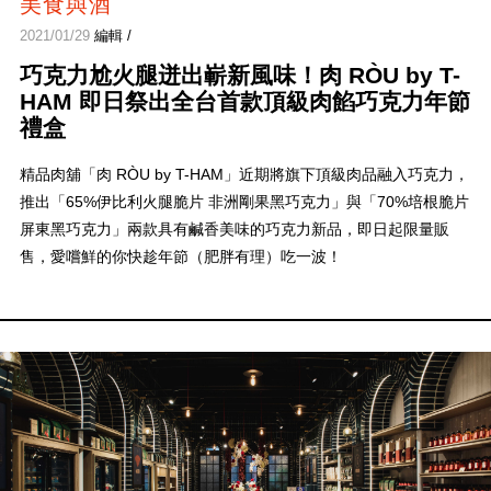
美食與酒
2021/01/29
編輯 /
巧克力尬火腿迸出嶄新風味！肉 RÒU by T-
HAM 即日祭出全台首款頂級肉餡巧克力年節
禮盒
精品肉舖「肉 RÒU by T-HAM」近期將旗下頂級肉品融入巧克力，
推出「65%伊比利火腿脆片 非洲剛果黑巧克力」與「70%培根脆片
屏東黑巧克力」兩款具有鹹香美味的巧克力新品，即日起限量販
售，愛嚐鮮的你快趁年節（肥胖有理）吃一波！