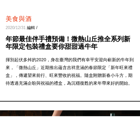
美食與酒
2020/12/31
編輯 /
年節最佳伴手禮預備！微熱山丘推全系列新
年限定包裝禮盒要你甜甜過牛年
揮別起伏多舛的2020，身在臺灣的我們有幸平安迎向嶄新的牛年到
來，「微熱山丘」近期推出蘊含吉祥意涵的春節限定「新年旺來禮
盒」，傳遞望來前行、旺來豐收的祝福。隨盒附贈新春小斗方，期
待透過充滿企盼與祝福的禮盒，為沉穩復甦的來年帶來好的開始。