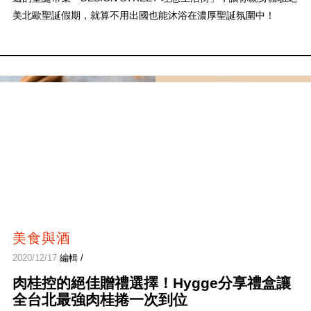
美北歐聖誕假期，就算不用出國也能沐浴在濃厚聖誕氛圍中！
美食與酒
2020/12/17
編輯 /
肉桂控的絕佳贈禮選擇！Hygge分享禮盒讓
全台北最強肉桂捲一次到位