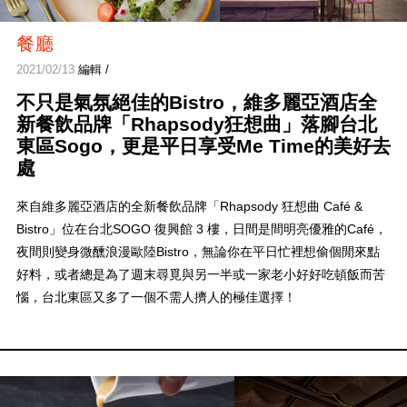
餐廳
2021/02/13
編輯 /
不只是氣氛絕佳的Bistro，維多麗亞酒店全
新餐飲品牌「Rhapsody狂想曲」落腳台北
東區Sogo，更是平日享受Me Time的美好去
處
來自維多麗亞酒店的全新餐飲品牌「Rhapsody 狂想曲 Café &
Bistro」位在台北SOGO 復興館 3 樓，日間是間明亮優雅的Café，
夜間則變身微醺浪漫歐陸Bistro，無論你在平日忙裡想偷個閒來點
好料，或者總是為了週末尋覓與另一半或一家老小好好吃頓飯而苦
惱，台北東區又多了一個不需人擠人的極佳選擇！