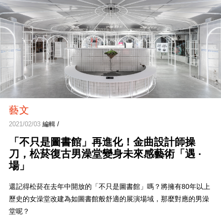
藝文
2021/02/03
編輯 /
「不只是圖書館」再進化！金曲設計師操
刀，松菸復古男澡堂變身未來感藝術「遇 ·
場」
還記得松菸在去年中開放的「不只是圖書館」嗎？將擁有80年以上
歷史的女澡堂改建為如圖書館般舒適的展演場域，那麼對應的男澡
堂呢？