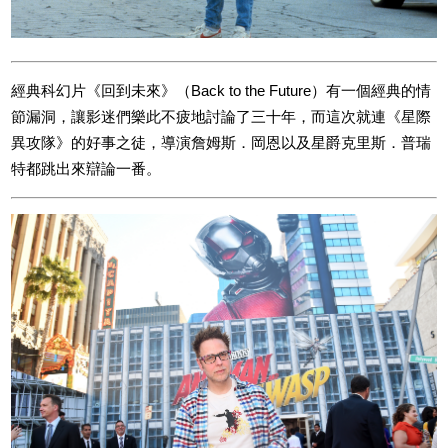
經典科幻片《回到未來》（Back to the Future）有一個經典的情
節漏洞，讓影迷們樂此不疲地討論了三十年，而這次就連《星際
異攻隊》的好事之徒，導演詹姆斯．岡恩以及星爵克里斯．普瑞
特都跳出來辯論一番。