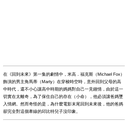
在《回到未來》第一集的劇情中，米高．福克斯（Michael Fox）
飾演的男主角馬蒂（Marty）在穿梭時空時，意外回到父母的高
中時代，還不小心讓高中時期的媽媽對自己一見鐘情，由於這一
切實在太離奇，為了保住自己的存在（小命），他必須讓爸媽墜
入情網。然而奇怪的是，為什麼電影末尾回到未來後，他的爸媽
卻完全對這個牽線的邱比特兒子沒印象。