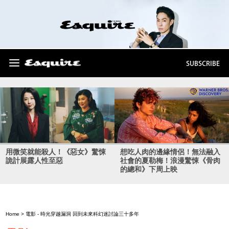
SUBSCRIBE
用微笑就能殺人！《惡女》驚悚
想吃人肉的邊緣情侶！無法融入
詭計展露人性至惡
社會的夏勒梅！浪漫驚悚《骨肉
的總和》下周上映
Home
>
電影
- 時光穿越漏洞 回到未來科幻迷討論三十多年