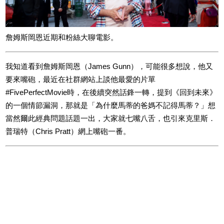
詹姆斯岡恩近期和粉絲大聊電影。
我知道看到詹姆斯岡恩（James Gunn），可能很多想說，他又
要來嘴砲，最近在社群網站上談他最愛的片單
#FivePerfectMovie時，在後續突然話鋒一轉，提到《回到未來》
的一個情節漏洞，那就是「為什麼馬蒂的爸媽不記得馬蒂？」想
當然爾此經典問題話題一出，大家就七嘴八舌，也引來克里斯．
普瑞特（Chris Pratt）網上嘴砲一番。