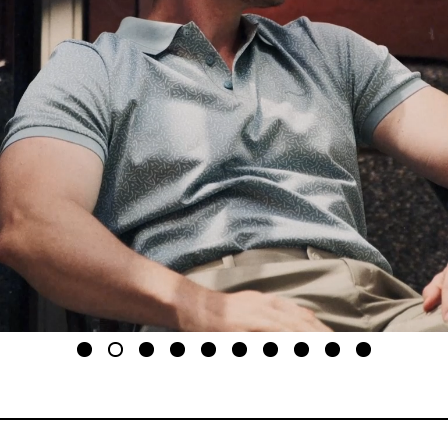
1
2
3
4
5
6
7
8
9
10