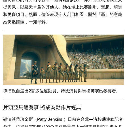
提奧佩，以及天堂島的其他人。她在場上比賽跑步、攀爬、騎馬
和更多項目。然而，儘管表現令人刮目相看，關於「贏」的意義
她仍然懵懂，一知半解。
導演親自選出2百多位運動員、特技演員與馬術師演出參賽者。
片頭亞馬遜賽事 將成為動作片經典
導演派蒂珍金斯（Patty Jenkins ）日前在台北—洛杉磯連線記者
會中，也提到電影開頭的亞馬遜場景是上一部電影想拍卻來不及