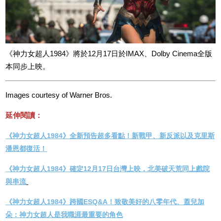
《神力女超人1984》將於12月17日於IMAX、Dolby Cinema全版
本同步上映。
Images courtesy of
Warner Bros.
延伸閱讀：
《神力女超人1984》全新預告超多看點！新戰甲、新反派以及克里斯
潘恩都復活！
《神力女超人1984》確定12月17日台灣上映，北美破天荒同上戲院
與串流
《神力女超人1984》跨國ESQ&A！致敬美好的八零年代、蓋兒加
朵：神力女超人是我職涯最重要的角色