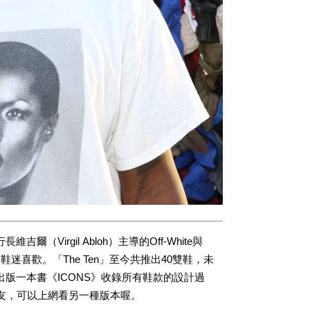
行長維吉爾（Virgil Abloh）主導的Off-White與
球鞋迷喜歡。「The Ten」至今共推出40雙鞋，未
Abloh出版一本書《ICONS》收錄所有鞋款的設計過
友，可以上網看另一種版本喔。