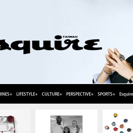
INES+
LIFESTYLE+
CULTURE+
PERSPECTIVE+
SPORTS+
Esquir