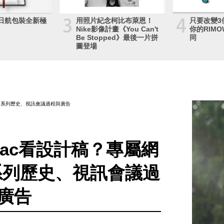
3
4
日航包裝全新極
用照片紀念柯比布萊恩！
只要改變3
Nike影像計畫《You Can't
你的RIM
Be Stopped》最後一片拼
同
圖登場
 Ten」系列歷史、視訊會議過程與廣告
h的Mac看設計稿？專屬網
」系列歷史、視訊會議過
廣告