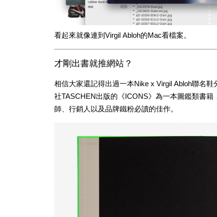
看起來就像連到Virgil Abloh的Mac看檔案。
才剛出書就推網站？
相信大家還記得出過一本Nike x Virgil Abl
社TASCHEN出版的《ICONS》為一本圖鑑類
師、行銷人以及品牌鐵粉必讀的佳作。