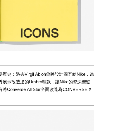
去Virgil Abloh曾將設計圖寄給Nike，當
te時裝秀展示改造過的Umbro鞋款，讓Nike的資深總監
nverse All Star全面改造為CONVERSE X