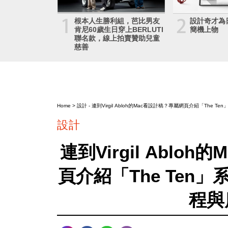
1
2
根本人生勝利組，芭比男友
設計奇才為
肯尼60歲生日穿上BERLUTI
簡機上物
聯名款，線上拍賣贊助兒童
慈善
Home
>
設計
- 連到Virgil Abloh的Mac看設計稿？專屬網頁介紹「The
設計
連到Virgil Ablo
頁介紹「The Ten
程與