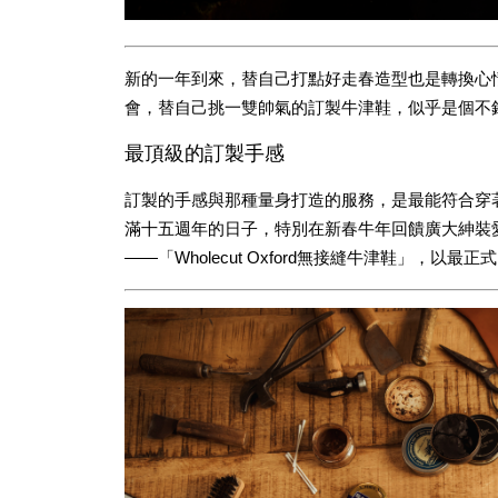
新的一年到來，替自己打點好走春造型也是轉換心
會，替自己挑一雙帥氣的訂製牛津鞋，似乎是個不
最頂級的訂製手感
訂製的手感與那種量身打造的服務，是最能符合穿著需
滿十五週年的日子，特別在新春牛年回饋廣大紳裝愛
——「Wholecut Oxford無接縫牛津鞋」，