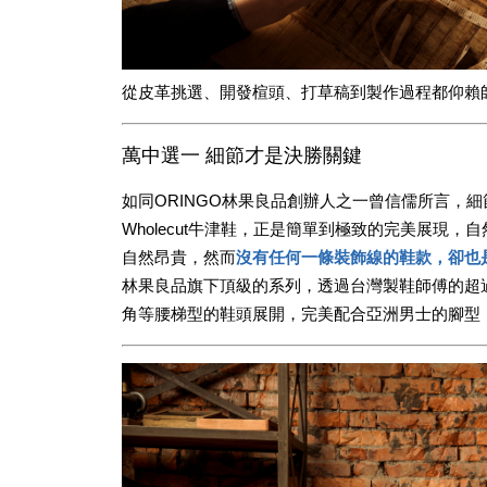
從皮革挑選、開發楦頭、打草稿到製作過程都仰賴
萬中選一 細節才是決勝關鍵
如同ORINGO林果良品創辦人之一曾信儒所言，
Wholecut牛津鞋，正是簡單到極致的完美展現
自然昂貴，然而
沒有任何一條裝飾線的鞋款，卻也
林果良品旗下頂級的系列，透過台灣製鞋師傅的超過
角等腰梯型的鞋頭展開，完美配合亞洲男士的腳型