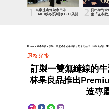
1
2
當潮流走進城市日常：
從巴黎到全球
LAKH秋冬系列於PLOT展開
讓「基本款
Home
>
風格穿搭
- 訂製一雙無縫線的牛津鞋才是最高品味！林果良品推出Pr
風格穿搭
訂製一雙無縫線的牛
林果良品推出Prem
造專