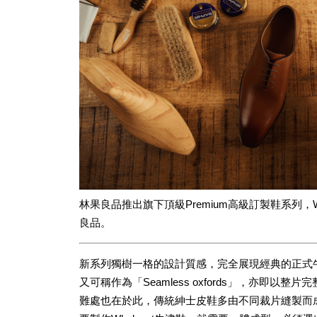
林果良品推出旗下頂級Premium高級訂製鞋系列，Wholec
良品。
新系列獨樹一格的設計質感，完全展現經典的正式牛津鞋魅
又可稱作為「Seamless oxfords」，亦即
難處也在於此，傳統紳士皮鞋多由不同裁片縫製而