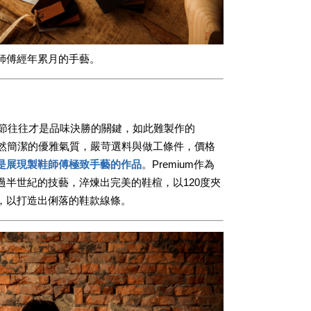
師傅經年累月的手藝。
細節往往才是品味決勝的關鍵，如此難製作的
，自然簡潔的優雅氣質，嚴苛選料與做工條件，價格
是展現製鞋師傅極致手藝的作品
。Premium作為
半世紀的技藝，淬煉出完美的鞋楦，以120度夾
，以打造出俐落的鞋款線條。