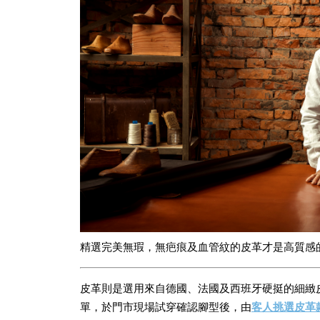
精選完美無瑕，無疤痕及血管紋的皮革才是高質感
皮革則是選用來自德國、法國及西班牙硬挺的細緻皮革。並
單，於門市現場試穿確認腳型後，由
客人挑選皮革