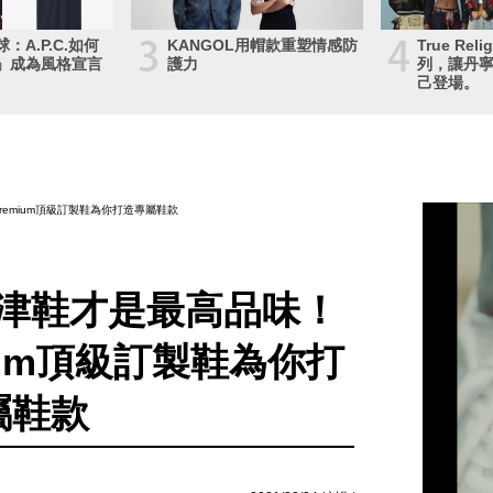
3
4
：A.P.C.如何
KANGOL用帽款重塑情感防
True Rel
」成為風格宣言
護力
列，讓丹
己登場。
emium頂級訂製鞋為你打造專屬鞋款
津鞋才是最高品味！
ium頂級訂製鞋為你打
屬鞋款