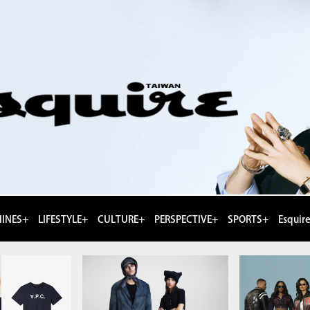
INES+
LIFESTYLE+
CULTURE+
PERSPECTIVE+
SPORTS+
Esquir