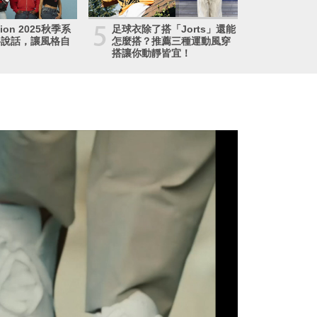
5
igion 2025秋季系
足球衣除了搭「Jorts」還能
寧說話，讓風格自
怎麼搭？推薦三種運動風穿
搭讓你動靜皆宜！