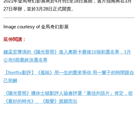
2021年金馬奇幻影展將於4月9日至18日展開，選片指南將在3月
27日舉辦，並於3月28日正式開賣。
Image courtesy of 金馬奇幻影展
延伸閱讀：
鍾孟宏導演的《陽光普照》進入奧斯卡最後15強初選名單，3月
公布5部最終決選名單
【Netflix影評】《孤味》用一生的愛來等你 用一輩子的時間跟自
己和解
《陽光普照》獲休士頓影評人協會評選「最佳外語片」肯定，從
《最好的時光》、《裂愛》脫穎而出