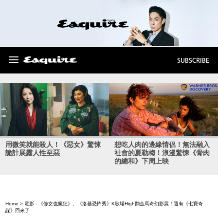
SUBSCRIBE
用微笑就能殺人！《惡女》驚悚
想吃人肉的邊緣情侶！無法融入
詭計展露人性至惡
社會的夏勒梅！浪漫驚悚《骨肉
的總和》下周上映
Home
>
電影
- 《修女也瘋狂》、《洛基恐怖秀》K歌場High翻金馬奇幻影展！還有《七寶奇
謀》回來了