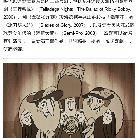
映他以運動競賽為題的三部喜劇，包括充滿速度與激情的賽車喜
劇《王牌飆風》（Talladega Nights : The Ballad of Ricky Bobby,
2006）、和《拿破崙炸藥》瓊海德攜手秀出必殺技「鐵蓮花」的
《冰刀雙人組》（Blades of Glory, 2007），以及笑看美國花式籃
球黃金年代的《灌籃大帝》（Semi-Pro, 2008）。影迷可以從深
夜到清晨，一票看滿三部作品，見證獨樹一格的「威式喜劇」，
笑翻戲院。