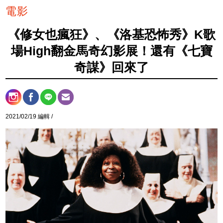
電影
《修女也瘋狂》、《洛基恐怖秀》K歌
場High翻金馬奇幻影展！還有《七寶
奇謀》回來了
2021/02/19 編輯 /