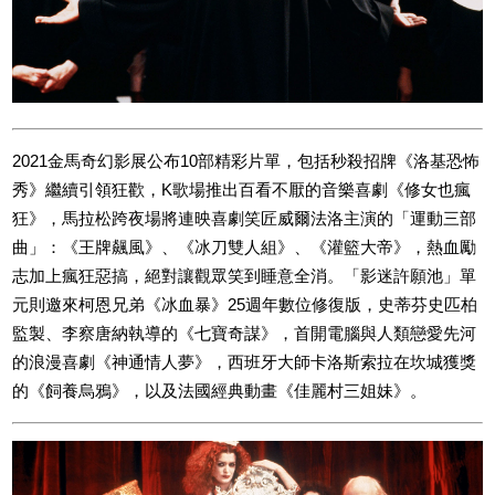
2021金馬奇幻影展公布10部精彩片單，包括秒殺招牌《洛基恐怖
秀》繼續引領狂歡，K歌場推出百看不厭的音樂喜劇《修女也瘋
狂》，馬拉松跨夜場將連映喜劇笑匠威爾法洛主演的「運動三部
曲」：《王牌飆風》、《冰刀雙人組》、《灌籃大帝》，熱血勵
志加上瘋狂惡搞，絕對讓觀眾笑到睡意全消。「影迷許願池」單
元則邀來柯恩兄弟《冰血暴》25週年數位修復版，史蒂芬史匹柏
監製、李察唐納執導的《七寶奇謀》，首開電腦與人類戀愛先河
的浪漫喜劇《神通情人夢》，西班牙大師卡洛斯索拉在坎城獲獎
的《飼養烏鴉》，以及法國經典動畫《佳麗村三姐妹》。