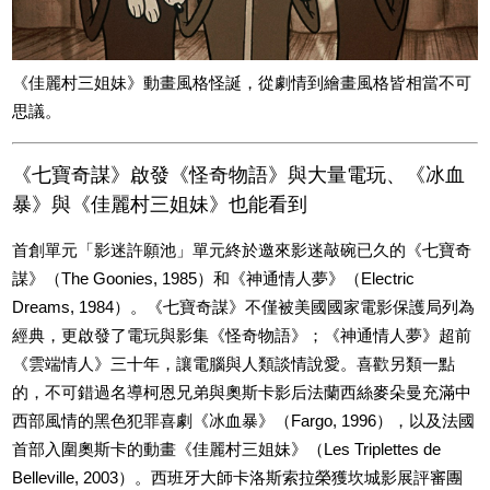
《佳麗村三姐妹》動畫風格怪誕，從劇情到繪畫風格皆相當不可
思議。
《七寶奇謀》啟發《怪奇物語》與大量電玩、《冰血
暴》與《佳麗村三姐妹》也能看到
首創單元「影迷許願池」單元終於邀來影迷敲碗已久的《七寶奇
謀》（The Goonies, 1985）和《神通情人夢》（Electric
Dreams, 1984）。《七寶奇謀》不僅被美國國家電影保護局列為
經典，更啟發了電玩與影集《怪奇物語》；《神通情人夢》超前
《雲端情人》三十年，讓電腦與人類談情說愛。喜歡另類一點
的，不可錯過名導柯恩兄弟與奧斯卡影后法蘭西絲麥朵曼充滿中
西部風情的黑色犯罪喜劇《冰血暴》（Fargo, 1996），以及法國
首部入圍奧斯卡的動畫《佳麗村三姐妹》（Les Triplettes de
Belleville, 2003）。西班牙大師卡洛斯索拉榮獲坎城影展評審團