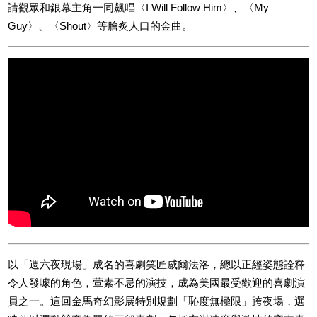
請觀眾和銀幕主角一同飆唱〈I Will Follow Him〉、〈My
Guy〉、〈Shout〉等膾炙人口的金曲。
以「週六夜現場」成名的喜劇笑匠威爾法洛，總以正經姿態詮釋
令人發噱的角色，葷素不忌的演技，成為美國最受歡迎的喜劇演
員之一。這回金馬奇幻影展特別規劃「恥度無極限」跨夜場，選