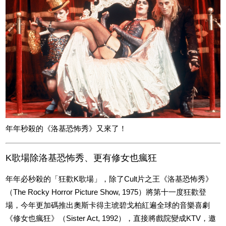
年年秒殺的《洛基恐怖秀》又來了！
K歌場除洛基恐怖秀、更有修女也瘋狂
年年必秒殺的「狂歡K歌場」，除了Cult片之王《洛基恐怖秀》
（The Rocky Horror Picture Show, 1975）將第十一度狂歡登
場，今年更加碼推出奧斯卡得主琥碧戈柏紅遍全球的音樂喜劇
《修女也瘋狂》（Sister Act, 1992），直接將戲院變成KTV，邀