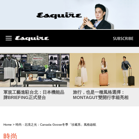
SUBSCRIBE
軍規工藝進駐台北：日本機能品
旅行，也是一種風格選擇：
牌BRIEFING正式登台
MONTAGUT雙開行李箱亮相
Home
>
時尚
- 北境之光：Canada Goose冬季「珍藏系」風格啟航
時尚