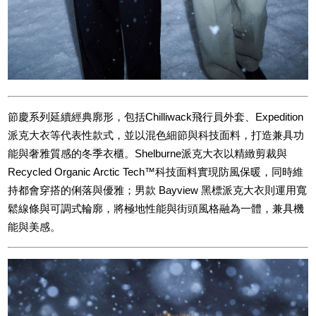
節慶系列延續經典廓形，包括Chilliwack飛行員外套、Expedition
派克大衣等代表性款式，並以混色細節與科技面料，打造兼具功
能與奢雅質感的冬季衣櫃。Shelburne派克大衣以精緻剪裁與
Recycled Organic Arctic Tech™科技面料實現防風保暖，同時維
持都會穿搭的俐落與優雅；男款 Bayview 黑標派克大衣則運用寬
鬆線條與可調式輪廓，將極地性能與街頭風格融為一體，兼具機
能與美感。