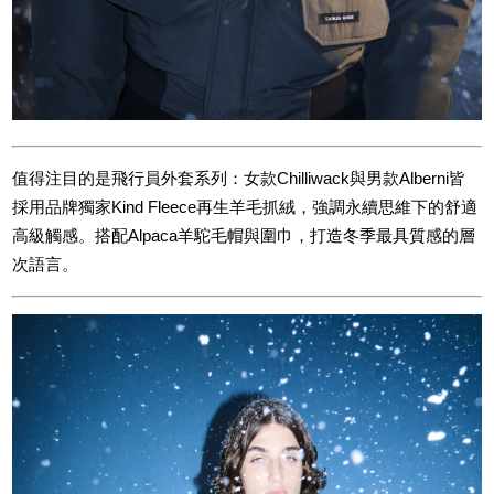
值得注目的是飛行員外套系列：女款Chilliwack與男款Alberni皆
採用品牌獨家Kind Fleece再生羊毛抓絨，強調永續思維下的舒適
高級觸感。搭配Alpaca羊駝毛帽與圍巾，打造冬季最具質感的層
次語言。