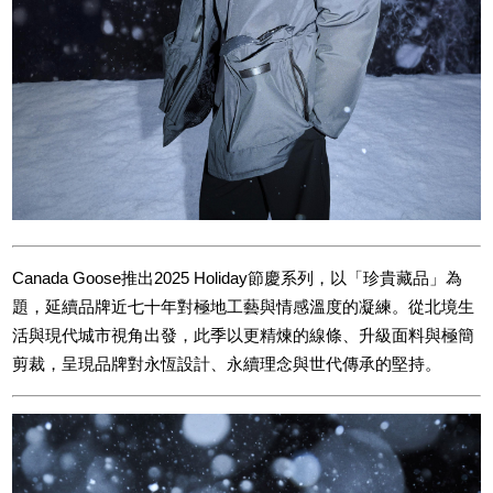
Canada Goose推出2025 Holiday節慶系列，以「珍貴藏品」為
題，延續品牌近七十年對極地工藝與情感溫度的凝練。從北境生
活與現代城市視角出發，此季以更精煉的線條、升級面料與極簡
剪裁，呈現品牌對永恆設計、永續理念與世代傳承的堅持。