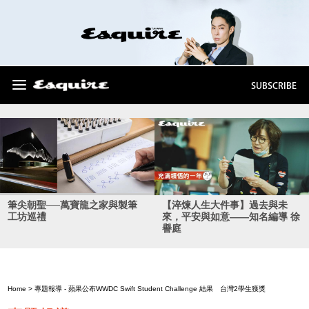
SUBSCRIBE
筆尖朝聖──萬寶龍之家與製筆
【淬煉人生大件事】過去與未
工坊巡禮
來，平安與如意——知名編導 徐
譽庭
Home
>
專題報導
- 蘋果公布WWDC Swift Student Challenge 結果 台灣2學生獲獎