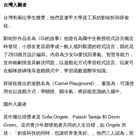
台灣入圍者
台灣有兩位學生獲獎，他們是逢甲大學資工系的劉祐忻與薛俊
祐。
劉祐忻作品名為《Gi的故事》他曾在為國中生教授程式語言概念
時發現，小朋友更容易學成一般人感到艱澀的程式語言，因此花
了2到3個月設計編寫。內容為少女Gi要找回勇氣、智慧等能力，
並仰賴劇情道具解決問題，以遊戲化方式學習程式語言。玩家可
在貓咪抓磚塊等遊戲模式中，學習函數迴圈等知識。
薛竣祐推出的遊戲名為《Camel Playground》。畫面為，可讓使
用在以遊戲方式，學關燈、關冷氣，將節能意識納入腦中。
國外入圍者
其中幾位得獎者是 Sofia Ongele、Palash Taneja 和 Devin
Green。這些青少年都懷抱著共同的人生目標，如 Ongele 所
述：「創造科技的同時，也讓世界更美好。」他們三人認為，
世