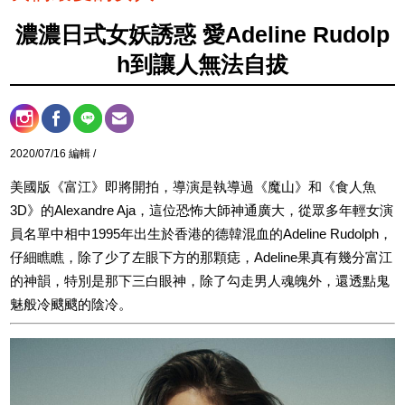
濃濃日式女妖誘惑 愛Adeline Rudolp
h到讓人無法自拔
2020/07/16 編輯 /
美國版《富江》即將開拍，導演是執導過《魔山》和《食人魚
3D》的Alexandre Aja，這位恐怖大師神通廣大，從眾多年輕女演
員名單中相中1995年出生於香港的德韓混血的Adeline Rudolph，
仔細瞧瞧，除了少了左眼下方的那顆痣，Adeline果真有幾分富江
的神韻，特別是那下三白眼神，除了勾走男人魂魄外，還透點鬼
魅般冷颼颼的陰冷。