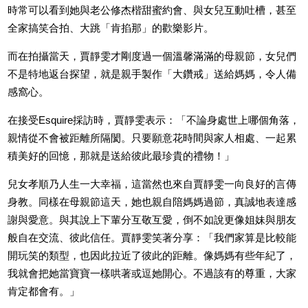
時常可以看到她與老公修杰楷甜蜜約會、與女兒互動吐槽，甚至
全家搞笑合拍、大跳「肯掐那」的歡樂影片。
而在拍攝當天，賈靜雯才剛度過一個溫馨滿滿的母親節，女兒們
不是特地返台探望，就是親手製作「大鑽戒」送給媽媽，令人備
感窩心。
在接受Esquire採訪時，賈靜雯表示：「不論身處世上哪個角落，
親情從不會被距離所隔閡。只要願意花時間與家人相處、一起累
積美好的回憶，那就是送給彼此最珍貴的禮物！」
兒女孝順乃人生一大幸福，這當然也來自賈靜雯一向良好的言傳
身教。同樣在母親節這天，她也親自陪媽媽過節，真誠地表達感
謝與愛意。與其說上下輩分互敬互愛，倒不如說更像姐妹與朋友
般自在交流、彼此信任。賈靜雯笑著分享：「我們家算是比較能
開玩笑的類型，也因此拉近了彼此的距離。像媽媽有些年紀了，
我就會把她當寶寶一樣哄著或逗她開心。不過該有的尊重，大家
肯定都會有。」