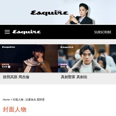
SUBSCRIBE
捨我其誰 周杰倫
真劍聖富 真劍佑
Home
>
封面人物
- 以愛為光 賈靜雯
封面人物