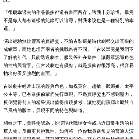
「很慶幸過去的作品很多都還有畫面留存，讓我十分珍惜。畢竟
不是每人都有這樣的紀錄可以追尋，對我來說也是一種特別的幸
運。」
演出經驗無比豐富的賈靜雯，不論古裝還是時代劇都交出亮眼的
成績單，而她也坦言兩者的挑戰略有不同。「古裝畢竟是我們不
了解的年代，只能透過劇本、服裝等外在條件，讓觀眾認識角色
的性格與背景。但古裝劇也有優點，就是服飾都很漂亮，很容易
拍出好看又強烈的畫面。」
古裝劇中經常出現的經典角色，如祝英台、趙敏、武媚娘、太平
公主等，已有眾多前輩們先行重現。不過賈靜雯也不感到壓力，
反倒覺得前人的精采演出值得借鏡參考，讓她更能演繹出屬於自
己風格的版本，展現不同的特色與味道。
相較之下，賈靜雯認為，扮演現代職場女性或貼近日常生活的甘
草人物，反而更具挑戰性。如何將一位你我身邊常見的普通人演