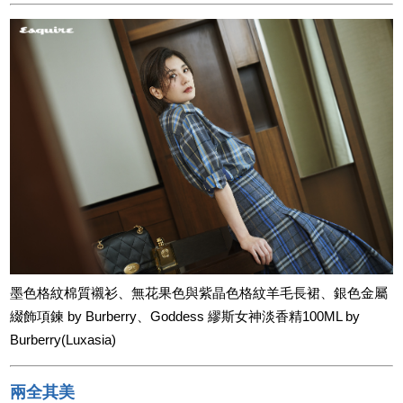
墨色格紋棉質襯衫、無花果色與紫晶色格紋羊毛長裙、銀色金屬
綴飾項鍊 by Burberry、Goddess 繆斯女神淡香精100ML by
Burberry(Luxasia)
兩全其美