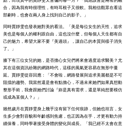
點，而現實中的賈靜雯又會偏向哪一方？「我應該會是兩者的融
合，因為我有時很理性，有時耳根子又很軟。我相信觀眾在看這
部劇時，也會在兩人身上找到自己的影子。」
同時賈靜雯也發表她對美的看法。「美是每位女生的天性，追求
美也是每個人的權利跟自由，這也沒什麼，但每個人天生都有自
己的魅力，希望大家不要『美過頭』，讓自己的本質與樣子消失
了。」
膝下有三位女兒的她，是否擔心女兒們將來會過度追求醫美？尤
其在這個資訊紛雜的網路時代，這樣的風氣更容易在無形中蔓
延。賈靜雯從容回應：「不會啦，網路發展與追求美麗都是不可
阻擋的趨勢。我當然還是會有點擔心，不過未來她們如果真想動
整形手術，我會跟她們討論『妳是真有需求，還是單純想要模仿
或成為某個人？』」
雖然歲月在賈靜雯身上幾乎沒有留下任何痕跡，但她也坦言，女
生多少會對容貌和年齡感到焦慮，也正因為在乎，才更有動力持
續保養，同時學著接受身體的變化與成長。「我已經不太會在意