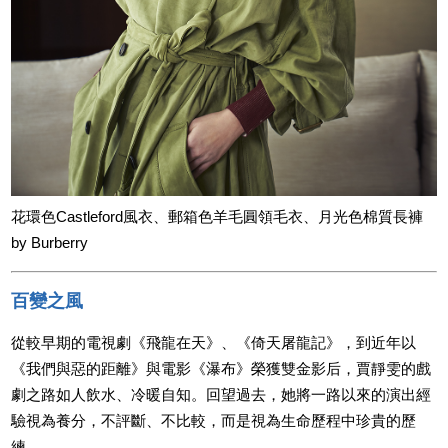
花環色Castleford風衣、郵箱色羊毛圓領毛衣、月光色棉質長褲
by Burberry
百變之風
從較早期的電視劇《飛龍在天》、《倚天屠龍記》，到近年以
《我們與惡的距離》與電影《瀑布》榮獲雙金影后，賈靜雯的戲
劇之路如人飲水、冷暖自知。回望過去，她將一路以來的演出經
驗視為養分，不評斷、不比較，而是視為生命歷程中珍貴的歷
練。