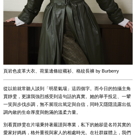
頁岩色皮革大衣、荷葉邊條紋襯衫、格紋長褲 by Burberry
從以前就常聽人談到「明星氣場」這四個字。而今日的拍攝主角
賈靜雯，更讓我強烈感受到這句話的真實。她的舉手投足、一顰
一笑與步伐步調，無不展現出篤定與自信，同時又隱隱流露出低
調內斂的生命厚度與飽滿的溫柔力量。
別看賈靜雯在片場秉持著嚴謹與專業，私下的她卻是名符其實的
愛家好媽媽，格外重視與家人的相處時光。在社群媒體上，我們