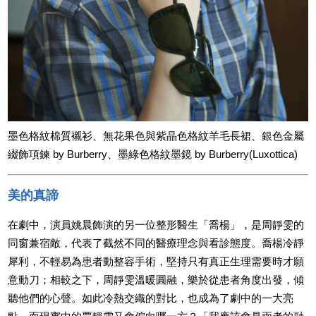
墨色格紋棉質襯衫、無花果色與紫晶色格紋羊毛長裙、銀色金屬
綴飾項鍊 by Burberry、墨綠色格紋墨鏡 by Burberry(Luxottica)
美的真諦
在劇中，演員姚晨飾演的另一位整形醫生「喬楊」，是周靜雯的
同窗兼宿敵，代表了截然不同的醫療理念與看診態度。喬楊冷靜
犀利，不輕易為患者動整容手術，堅持只有真正生理需要時才願
意動刀；相較之下，周靜雯溫暖圓融，樂於從患者角度出發，傾
聽他們的心聲。如此冷熱交織的對比，也成為了劇中的一大亮