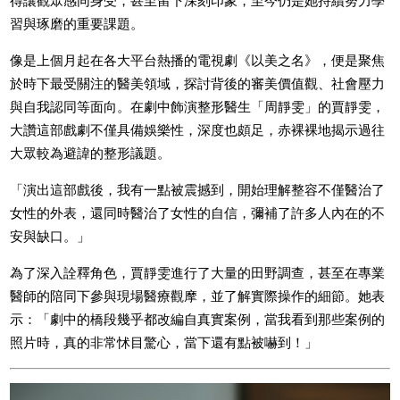
得讓觀眾感同身受，甚至留下深刻印象，至今仍是她持續努力學
習與琢磨的重要課題。
像是上個月起在各大平台熱播的電視劇《以美之名》，便是聚焦
於時下最受關注的醫美領域，探討背後的審美價值觀、社會壓力
與自我認同等面向。在劇中飾演整形醫生「周靜雯」的賈靜雯，
大讚這部戲劇不僅具備娛樂性，深度也頗足，赤裸裸地揭示過往
大眾較為避諱的整形議題。
「演出這部戲後，我有一點被震撼到，開始理解整容不僅醫治了
女性的外表，還同時醫治了女性的自信，彌補了許多人內在的不
安與缺口。」
為了深入詮釋角色，賈靜雯進行了大量的田野調查，甚至在專業
醫師的陪同下參與現場醫療觀摩，並了解實際操作的細節。她表
示：「劇中的橋段幾乎都改編自真實案例，當我看到那些案例的
照片時，真的非常怵目驚心，當下還有點被嚇到！」