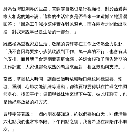
身為台灣戲劇界的巨星，賈靜雯自然也是行程滿檔。對於熱愛與
家人相處的她來說，這樣的生活節奏是否帶來一絲遺憾？她瀟灑
回答：「因為工作減少陪伴實在難以避免，而在兩者之間做出取
捨，對我來說早已是生活的一部分。」
雖然極為重視家庭生活，敬業的賈靜雯在工作上依然全力以赴。
「我不會因為要接小孩就耽誤到工作。萬一真的不行，也會有其
他安排。而且我們會定期開家庭會議，爸媽會跟孩子預告近期的
工作計畫，大家也都會成熟的態度來面對，相互鼓勵與支持。」
當然，掌握私人時間、讓自己適時放鬆喘口氣也同樣重要。瑜
珈、重訓、心肺功能訓練等運動，都讓賈靜雯得以在忙碌之中調
節身心、找回平衡；偶爾與姊妹淘來場下午茶、彼此聊聊天，也
是她紓壓放鬆的好方式。
賈靜雯笑著說：「圈內朋友都知道，約我們要約白天，即便清晨
六七點我們也常常奉陪。下午四點之後，我會希望在家陪伴小朋
友。」