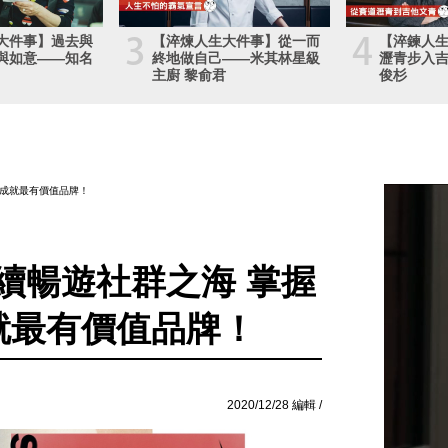
3
4
大件事】過去與
【淬煉人生大件事】從一而
【淬鍊人
與如意——知名
終地做自己——米其林星級
瀝青步入吉
主廚 黎俞君
俊杉
能成就最有價值品牌！
持續暢遊社群之海 掌握
就最有價值品牌！
2020/12/28 編輯 /