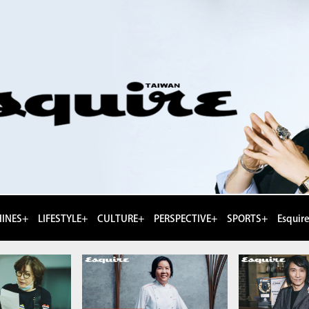
INES+
LIFESTYLE+
CULTURE+
PERSPECTIVE+
SPORTS+
Esquir