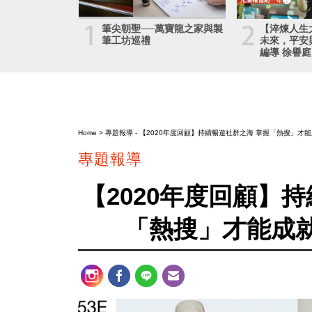
1
2
筆尖朝聖──萬寶龍之家與製
【淬煉人生
筆工坊巡禮
未來，平安
編導 徐譽庭
Home
>
專題報導
- 【2020年度回顧】持續暢遊社群之海 掌握「熱搜」才
專題報導
【2020年度回顧】
「熱搜」才能成