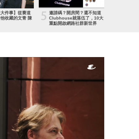
5
生大件事】從賽道
邀請碼？開房間？還不知道
他收藏的文青 陳
Clubhouse就落伍了，10大
重點開啟網路社群新世界