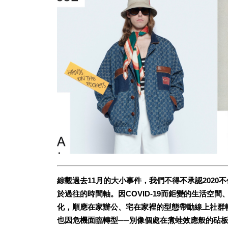
綜觀過去
11
月的大小事件，我們不得不承認
2020
不
於過往的時間軸。因
COVID-19
而鉅變的生活空間
化，順應在家辦公、宅在家裡的型態帶動線上社群
也因危機面臨轉型
──
別像個處在煮蛙效應般的砧