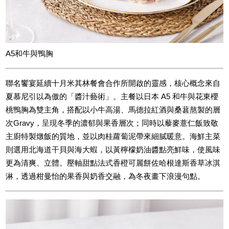
A5和牛與鴨胸
聯名饗宴延續十月米其林餐會合作所開啟的靈感，核心概念來自
夏慕尼引以為傲的「醬汁藝術」。主餐以日本 A5 和牛與花東櫻
桃鴨胸為雙主角，搭配以小牛高湯、馬德拉紅酒與桑葚熬製的層
次Gravy，呈現冬季的濃郁與果香層次；同時以藜麥薏仁飯致敬
主廚特製燉飯的質地，並以肉桂蘿蔔泥帶來細膩暖意。海鮮主菜
則選用北海道干貝與海大蝦，以黃檸檬奶油醬點亮鮮味，使風味
更為清爽、立體。壓軸甜點法式香橙可麗餅佐哈根達斯香草冰淇
淋，透過柑曼怡的果香與奶香交融，為冬夜畫下浪漫句點。