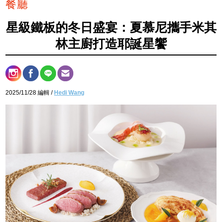
餐廳
星級鐵板的冬日盛宴：夏慕尼攜手米其
林主廚打造耶誕星饗
2025/11/28 編輯 /
Hedi Wang