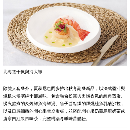
北海道干貝與海大蝦
除雙人套餐外，夏慕尼也同步推出秋冬副餐新品，以法式醬汁與
鐵板火候演繹季節風味。包含融合松露與田螺香氣的經典蒸蛋、
慢火熬煮的炙燒鮮魚海鮮湯、魚子醬點綴的煙燻鮭魚乳酪沙拉，
以及口感細緻的開心果雪崩蛋糕，並搭配開心果奶蓋烏龍奶茶或
唐寧四紅果風味茶，完整構築冬季味蕾體驗。