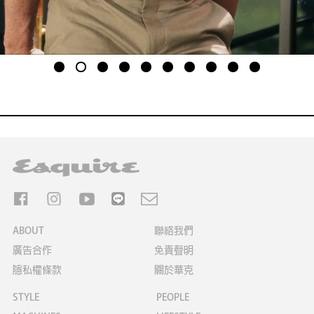
1
2
3
4
5
6
7
8
9
10
ABOUT
聯絡我們
廣告合作
免責聲明
隱私權條款
關於華克
STYLE
PEOPLE