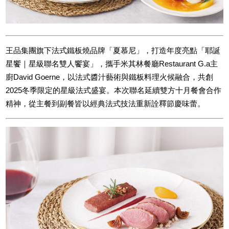
王品集團旗下法式鐵板燒品牌「夏慕尼」，打造年度亮點「耶誕
星饗｜星級聯名雙人饗宴」，攜手米其林餐廳Restaurant G.a主
廚David Goerne，以法式醬汁藝術與鐵板料理火候融合，共創
2025冬季限定的星級法式盛宴。本次聯名延續雙方十月餐會合作
精神，從主餐到副餐皆以經典法式技法重新詮釋節慶味蕾。