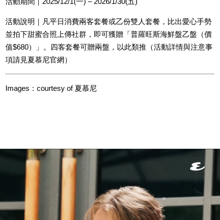
活動期間｜2025/12/1(一) – 2026/1/30(五)
活動說明｜凡平日消費兩客套餐或乙份雙人套餐，比出愛心手勢
並拍下甜蜜合照上傳社群，即可獲贈「普羅旺斯海鮮盤乙盤（價
值$680）」。四客套餐可贈兩盤，以此類推（活動詳情與注意事
項請見夏慕尼官網）
Images：courtesy of 夏慕尼