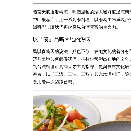
隨著天氣逐漸轉涼，喝個溫暖的湯入喉好度過涼爽秋日
中山概念店，用一系列湯料理，以湯為主角重現台
湯料理，讓我們再次窺見台灣豐富的生命力。
以「湯」品嚐大地的滋味
民以食為天的說法一點也不假，在地文化的養分有
這片土地如何餵養我們，往往也形塑出在地的文化。為
到台法料理名廚簡天才主廚指導，更與食材文化研
產者，以「三濃、三清、三甜」共九款湯料理，讓
食用者再次認識台灣。