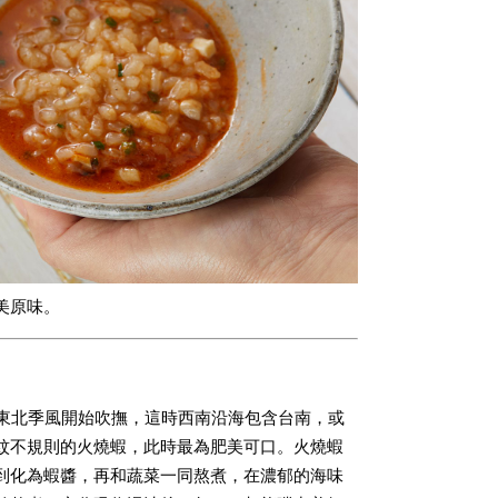
美原味。
後東北季風開始吹撫，這時西南沿海包含台南，或
紋不規則的火燒蝦，此時最為肥美可口。火燒蝦
到化為蝦醬，再和蔬菜一同熬煮，在濃郁的海味