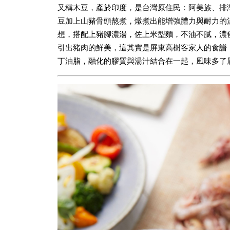
又稱木豆，產於印度，是台灣原住民：阿美族、排
豆加上山豬骨頭熬煮，燉煮出能增強體力與耐力的
想，搭配上豬腳濃湯，佐上米型麵，不油不膩，濃
引出豬肉的鮮美，這其實是屏東高樹客家人的食譜
丁油脂，融化的膠質與湯汁結合在一起，風味多了