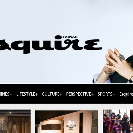
INES+
LIFESTYLE+
CULTURE+
PERSPECTIVE+
SPORTS+
Esquir