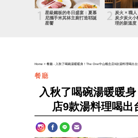
1
2
星級鐵板的冬日盛宴：夏慕
炭火 × 職人
尼攜手米其林主廚打造耶誕
炭夕炭火小
星饗
理的新溫度
Home
>
餐廳
- 入秋了喝碗湯暖暖身！The One中山概念店9款湯料理喝出
餐廳
入秋了喝碗湯暖暖身！
店9款湯料理喝出