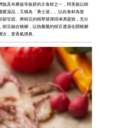
灣族及布農族等族群的主食材之一，阿美族以樹
溫暖湯品，又稱為「勇士湯」。以此食材為發
郁卻甘甜。將樹豆的精華發揮得淋漓盡致，充分
，樹豆融合豬腳，以熱騰騰的樹豆濃湯化開豬腳
層次，更香氣撲鼻。