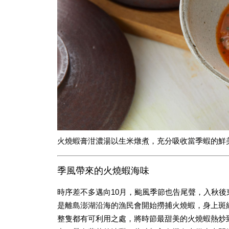
火燒蝦膏泔濃湯以生米燉煮，充分吸收當季蝦的鮮
季風帶來的火燒蝦海味
時序差不多邁向10月，颱風季節也告尾聲，入秋
是離島澎湖沿海的漁民會開始撈捕火燒蝦，身上斑
整隻都有可利用之處，將時節最甜美的火燒蝦熱炒