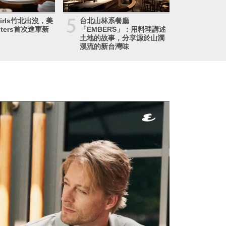
5
 Girls竹北出沒，美
台北山林系餐廳
ters首次進軍新
「EMBERS」：用料理講述
土地的故事，分享源於山澗
溪流的新台灣味