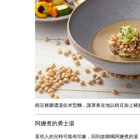
樹豆豬腳濃湯佐米型麵，讓屏東在地以樹豆加上豬
阿嬤煮的勇士湯
某些人的兒時可能有印象，回到故鄉喝阿嬤煮的湯