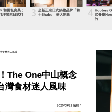
3
4
 × 和風私房菜：
全新正宗日式鍋物品牌「和
Hooters
料理帶來日式料
十Shabu」盛大開幕
式餐廳Hoo
竹
台灣食材迷人風味
The One中山概念
台灣食材迷人風味
2020/09/22 編輯 /